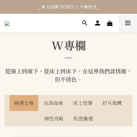
⎯ 𝟴 月活動 WINYI 七夕愉悅月⎯
⎯ 𝟴 月活動 WINYI 七夕愉悅月⎯
消費滿 NT$𝟭𝟮𝟬𝟬 享免運 (限台灣)
結帳輸入優惠碼「𝟳𝟳𝟳」單筆現折 $𝟳𝟬
W專欄
⎯ 𝟴 月活動 WINYI 七夕愉悅月⎯
從線上到線下，從床上到床下，在這裡我們談情趣，
但不情色。
精選文章
玩具指南
床上性事
好片推薦
兩性攻略
私密護理