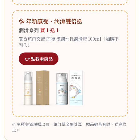
💦 年新感受・潤滑雙倍送
潤滑系列
買 1 送 1
買香蕉口交液 即贈 激潤水性潤滑液 100ml（加購不
列入）
👉 點我看商品
※ 免運與滿額贈以同一筆訂單金額計算，贈品數量有限，送完為
止。