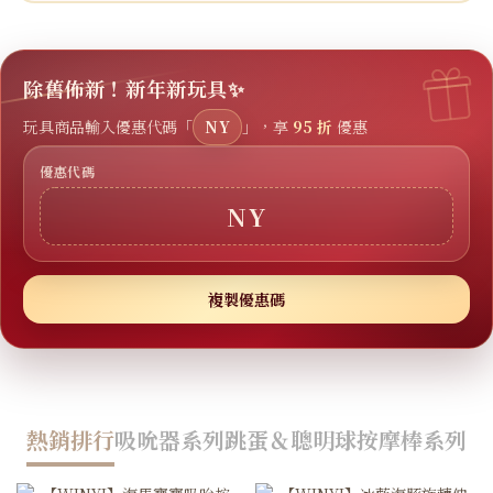
除舊佈新！新年新玩具✨
玩具商品輸入優惠代碼「
NY
」，享
95 折
優惠
優惠代碼
NY
複製優惠碼
熱銷排行
吸吮器系列
跳蛋＆聰明球
按摩棒系列