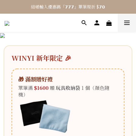
結帳輸入優惠碼「𝟳𝟳𝟳」單筆現折 $𝟳𝟬
⎯ 𝟴 月活動 WINYI 七夕愉悅月⎯
⎯ 𝟴 月活動 WINYI 七夕愉悅月⎯
WINYI 新年限定 🎉
🎁 滿額贈好禮
單筆滿
$1600
贈
玩具收納袋
1 個（顏色隨
機）