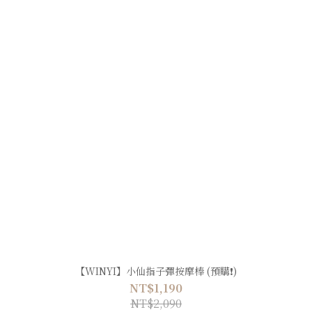
【WINYI】小仙指子彈按摩棒 (預購❗️)
NT$1,190
NT$2,090