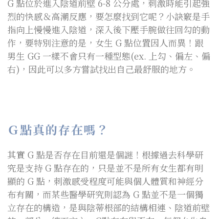
G 點位於進入陰道前壁 6-8 公分處，刺激時能引起強
烈的快感＆高潮反應，要怎麼找到它呢？小訣竅是手
指向上慢慢進入陰道，深入後下壓手腕做往回勾的動
作，要特別注意的是，女生 G 點位置因人而異！跟
男生 GG 一樣不會只有一種型態(ex. 上勾、偏左、偏
右)，因此可以多方嘗試找出自己最舒服的地方。
Ｇ點真的存在嗎？
其實 G 點是否存在目前還是個謎！根據過去科學研
究是支持 G 點存在的，只是並不是所有女生都有明
顯的 G 點，刺激感受程度可能與個人體質和神經分
布有關，而某些醫學研究則認為 G 點並不是一個獨
立存在的構造，是與陰蒂根部的結構相連、陰道前壁