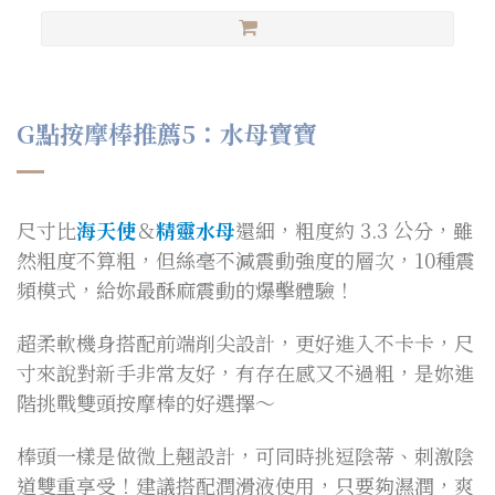
G點按摩棒推薦5：水母寶寶
尺寸比
海天使
＆
精靈水母
還細，粗度約 3.3 公分，雖
然粗度不算粗，但絲毫不減震動強度的層次，10種震
頻模式，給妳最酥麻震動的爆擊體驗！
超柔軟機身搭配前端削尖設計，更好進入不卡卡，尺
寸來說對新手非常友好，有存在感又不過粗，是妳進
階挑戰雙頭按摩棒的好選擇～
棒頭一樣是做微上翹設計，可同時挑逗陰蒂、刺激陰
道雙重享受！建議搭配潤滑液使用，只要夠濕潤，爽