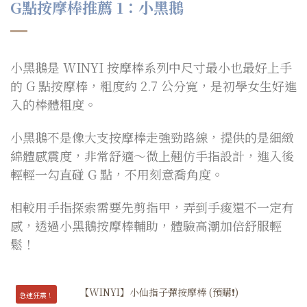
G點按摩棒推薦 1：小黑鵝
小黑鵝是 WINYI 按摩棒系列中尺寸最小也最好上手
的 G 點按摩棒，粗度約 2.7 公分寬，是初學女生好進
入的棒體粗度。
小黑鵝不是像大支按摩棒走強勁路線，提供的是細緻
綿體感震度，非常舒適～微上翹仿手指設計，進入後
輕輕一勾直碰 G 點，不用刻意喬角度。
相較用手指探索需要先剪指甲，弄到手痠還不一定有
感，透過小黑鵝按摩棒輔助，體驗高潮加倍舒服輕
鬆！
急速狂震！