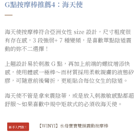
G點按摩棒推薦4：海天使
海天使按摩棒符合亞洲女性 size 設計，尺寸粗度很
有存在感，3 段強弱+ 7 種變頻，是喜歡單點陰道震
動的妳不二選擇！
上翹設計易於刺激 G 點，再加上前端的螺紋增添快
感，使用體感一極棒～而材質採用柔軟親膚的液態矽
膠，可隨意前後彎折，更能貼合每位女生的陰道。
海天使不管是拿來震陰蒂，或是放入刺激敏感點都超
舒服～如果喜歡中規中矩款式的必須收海天使。
新手入門款！