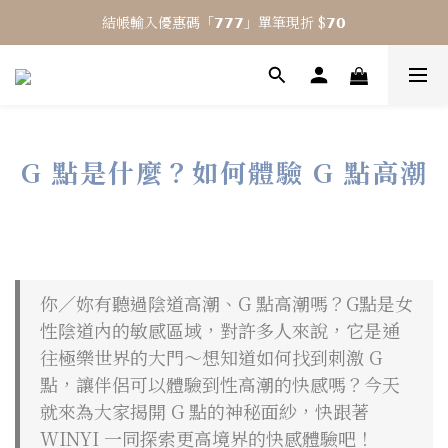
結帳輸入優惠碼「𝟳𝟳𝟳」單筆現折 $𝟳𝟬
⎯ 𝟴 月活動 WINYI 七夕愉悅月⎯
⎯ 𝟴 月活動 WINYI 七夕愉悅月⎯
G 點是什麼？如何體驗 G 點高潮
你／妳有聽過陰道高潮、G 點高潮嗎？G點是女
性陰道內的敏感區域，對許多人來說，它是通
往極樂世界的大門～想知道如何找到刺激 G
點，讓伴侶可以體驗到性高潮的快感嗎？今天
就來為大家揭開 G 點的神秘面紗，快跟著
WINYI 一同探索更高境界的快感體驗吧！