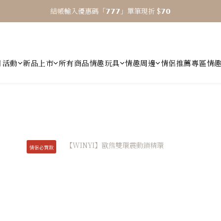
結帳輸入優惠碼「𝟳𝟳𝟳」單筆現折 $𝟳𝟬
⎯ 𝟴 月活動 WINYI 七夕愉悅月⎯
⎯ 𝟴 月活動 WINYI 七夕愉悅月⎯
月活動
新品上市
所有商品
情趣玩具
情趣周邊
情侶推薦專區
情
情侶必買款