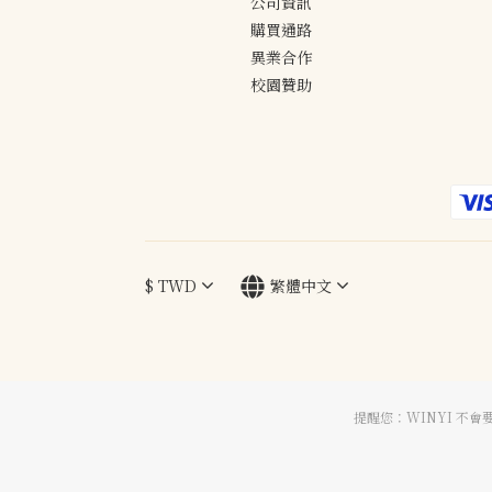
公司資訊
購買通路
異業合作
校園贊助
$
TWD
繁體中文
提醒您：WINYI 不會