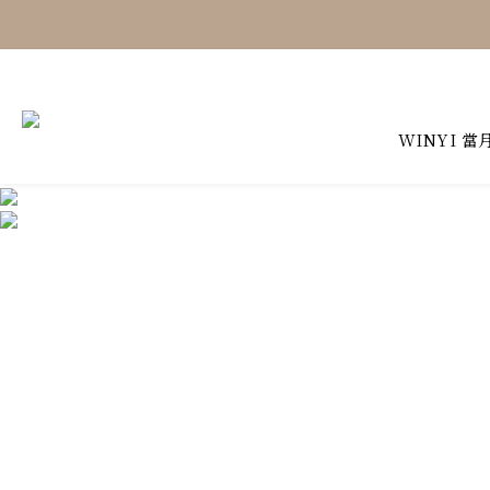
WINYI 當