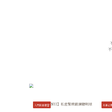
不
入門款首選🏆
夫妻必