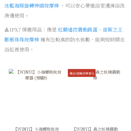
冰藍海豚旋轉伸縮按摩棒
，可以安心帶進浴室邊淋浴洗
澡邊使用。
🔺IPX7 情趣用品：像是
紅鶴遙控震動跳蛋
、
宙斯之王
膨脹珠珠按摩棒
擁有比較高的防水係數，能夠短時間在
浴缸裡使用。
適合0經驗初學者🚀
【WINYI】小海螺吸吮按
【WINYI】森之妖精震動