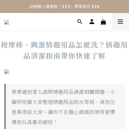
結帳輸入優惠碼「𝟳𝟳𝟳」單筆現折 $𝟳𝟬
⎯ 𝟴 月活動 WINYI 七夕愉悅月⎯
⎯ 𝟴 月活動 WINYI 七夕愉悅月⎯
按摩棒、跳蛋情趣用品怎麼洗？情趣用
品清潔指南帶你快速了解
常常遇到客人詢問情趣用品清潔相關問題，小
編特別幫大家整理情趣用品防水等級、清洗注
意事項給大家～讓你不在擔心錯誤的使用習慣
導致玩具壽命縮短！