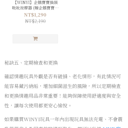
【WINYI】企鵝寶寶換頭
吸吮按摩器 (贈企鵝寶寶眼
罩)
NT$1,290
NT$2,190
秘訣五、定期檢查和更換
確認情趣玩具外觀是否有破損、老化情形，有此情況可
能容易藏污納垢，增加細菌滋生的風險，所以定期檢查
和更換情趣用品非常重要！能夠保障使用舒適度與安全
性，讓每次使用都更安心愉悅。
如果購買WINYI玩具一年內出現玩具無法充電、不會震