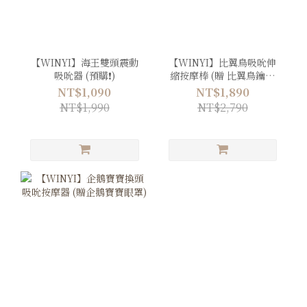
【WINYI】海王雙頭震動
【WINYI】比翼鳥吸吮伸
吸吮器 (預購❗️)
縮按摩棒 (贈 比翼鳥鑰匙
圈)
NT$1,090
NT$1,890
NT$1,990
NT$2,790