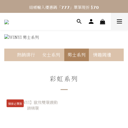
結帳輸入優惠碼「𝟳𝟳𝟳」單筆現折 $𝟳𝟬
⎯ 𝟴 月活動 WINYI 七夕愉悅月⎯
⎯ 𝟴 月活動 WINYI 七夕愉悅月⎯
熱銷排行
女士系列
男士系列
情趣周邊
彩虹系列
情侶必買款