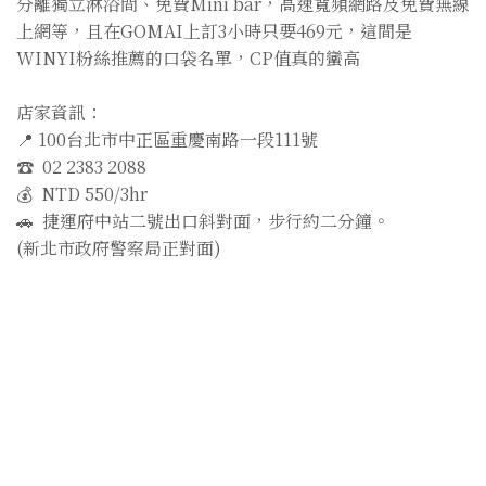
分離獨立淋浴間、免費Mini bar，高速寬頻網路及免費無線
上網等，且在GOMAI上訂3小時只要469元，這間是
WINYI粉絲推薦的口袋名單，CP值真的蠻高
店家資訊：
📍 100台北市中正區重慶南路一段111號
☎️ 02 2383 2088
💰 NTD 550/3hr
🚗 捷運府中站二號出口斜對面，步行約二分鐘。
(新北市政府警察局正對面)