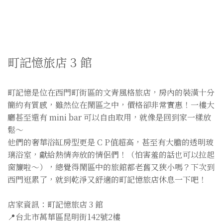
町記憶旅店 3 館
町記憶是位在西門町街區的文青風格旅店，房內的裝潢十分
簡約有質感，雖然位在鬧區之中，價格卻非常實惠！一樓大
廳甚至還有 mini bar 可以自由取用，就像是回到家一樣放
鬆～
他們的奢華浴缸房型更是 C P值超高，甚至有大膽的透明玻
璃浴室，獻給熱情奔放的情侶們！（怕害羞的話也可以拉起
窗簾啦～），總覺得鬧區中的旅館都老舊又狹小嗎？下次到
西門逛累了，就到乾淨又舒適的町記憶旅店休息一下吧！
店家資訊：町記憶旅店 3 館
📍台北市萬華區昆明街142號2樓