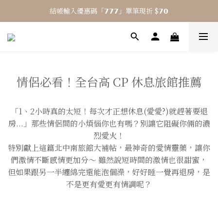
結帳輸入優惠碼「𝟳𝟳𝟳」單筆現折 $𝟳𝟬
⎯ 𝟴 月活動 WINYI 七夕愉悅月⎯
⎯ 𝟴 月活動 WINYI 七夕愉悅月⎯
情侶必看！全台高 CP 休息旅館推薦
「1、2小時真的太短！每次才正想休息(愛愛?)就趕著要退
房...」那些情侶間的小煩惱你也有嗎？別讓它阻礙你倆的濃
烈愛火！
特別獻上這篇北中南旅館大補帖，最神奇的愛情靈藥，讓你
們激情不斷感情更加分～ 雖然說短時間的激情也很甜蜜，
但如果跟另一半纏綿完還能泡個澡，好好睡一覺再退房，是
不是更有愛更有情調呢？