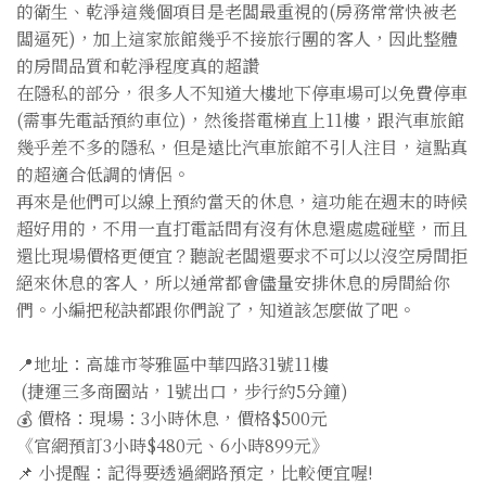
的衛生、乾淨這幾個項目是老闆最重視的(房務常常快被老
闆逼死)，加上這家旅館幾乎不接旅行團的客人，因此整體
的房間品質和乾淨程度真的超讚
在隱私的部分，很多人不知道大樓地下停車場可以免費停車
(需事先電話預約車位)，然後搭電梯直上11樓，跟汽車旅館
幾乎差不多的隱私，但是遠比汽車旅館不引人注目，這點真
的超適合低調的情侶。
再來是他們可以線上預約當天的休息，這功能在週末的時候
超好用的，不用一直打電話問有沒有休息還處處碰壁，而且
還比現場價格更便宜？聽說老闆還要求不可以以沒空房間拒
絕來休息的客人，所以通常都會儘量安排休息的房間給你
們。小編把秘訣都跟你們說了，知道該怎麼做了吧。
📍地址：高雄市苓雅區中華四路31號11樓
(捷運三多商圈站，1號出口，步行約5分鐘)
💰 價格：現場：3小時休息，價格$500元
《官網預訂3小時$480元、6小時899元》
📌 小提醒：記得要透過網路預定，比較便宜喔!