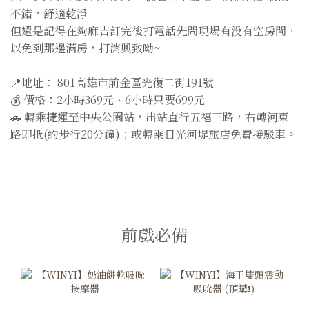
不錯，舒適乾淨
但還是記得在夠麻吉訂完後打電話先問現場有没有空房間，
以免到那邊滿房，打消興致呦~
📍地址： 801高雄市前金區光復二街191號
💰 價格：2小時369元、6小時只要699元
🚗 轉乘捷運至中央公園站，出站直行五福三路，右轉河東
路即抵(約步行20分鐘)；或轉乘日光河堤旅店免費接駁車。
前戲必備