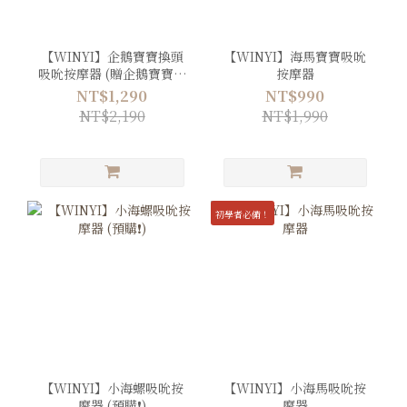
【WINYI】企鵝寶寶換頭
【WINYI】海馬寶寶吸吮
吸吮按摩器 (贈企鵝寶寶眼
按摩器
罩)
NT$1,290
NT$990
NT$2,190
NT$1,990
初學者必備！
【WINYI】小海螺吸吮按
【WINYI】小海馬吸吮按
摩器 (預購❗️)
摩器