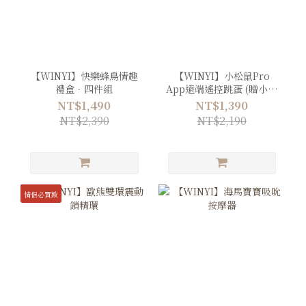
【WINYI】快樂蜂鳥情趣
【WINYI】小松鼠Pro
禮盒．四件組
App遠端遙控跳蛋 (贈小松
鼠Pro戀愛御守)
NT$1,490
NT$1,390
NT$2,390
NT$2,190
情侶必買款