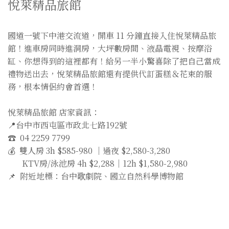
悅萊精品旅館
國道一號下中港交流道，開車 11 分鐘直接入住悅萊精品旅
館！進車房同時進洞房，大坪數房間、液晶電視、按摩浴
缸、你想得到的這裡都有！給另一半小驚喜除了把自己當成
禮物送出去，悅萊精品旅館還有提供代訂蛋糕＆花束的服
務，根本情侶約會首選！
悅萊精品旅館 店家資訊：
📍台中市西屯區市政北七路192號
☎️ 04 2259 7799
💰 雙人房 3h $585-980 ｜過夜 $2,580-3,280
KTV房/泳池房 4h $2,288｜12h $1,580-2,980
📌 附近地標：台中歌劇院、國立自然科學博物館