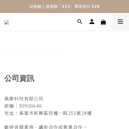
結帳輸入優惠碼「𝟳𝟳𝟳」單筆現折 $𝟳𝟬
⎯ 𝟴 月活動 WINYI 七夕愉悅月⎯
⎯ 𝟴 月活動 WINYI 七夕愉悅月⎯
情趣用品商城，成人用品專賣店，情趣用品電商
公司資訊
萬摩科技有限公司
統編：50930640
地址：高雄市新興區民權一路251號28樓
歡迎各類業務、講座合作或異業合作。