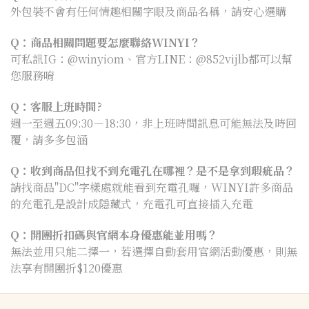
外包裝不會有任何情趣相關字眼及商品名稱，請安心選購
Q：商品相關問題要怎麼聯絡WINYI？
可私訊IG：@winyiom、官方LINE：@852vijlb都可以幫
您服務唷
Q：客服上班時間?
週一至週五09:30－18:30，非上班時間訊息可能無法及時回
覆，請多多包涵
Q：收到商品但找不到充電孔在哪裡？是不是拿到瑕疵品？
請找商品"DC"字樣處就能看到充電孔囉，WINYI許多商品
的充電孔是設計成隱藏式，充電孔可直接插入充電
Q：開團折扣碼與官網本身優惠能並用嗎？
無法並用只能二擇一，若選擇自動套用官網活動優惠，則無
法享有開團折$120優惠