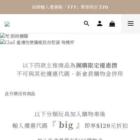
結帳輸入優惠碼「𝟳𝟳𝟳」單筆現折 $𝟳𝟬
⎯ 𝟴 月活動 WINYI 七夕愉悅月⎯
⎯ 𝟴 月活動 WINYI 七夕愉悅月⎯
以下四款主推商品為
團購限定優惠價
不可與其他優惠代碼、新會員購物金併用
此分類沒有商品
以下分類玩具加入購物車後
『
big
』
輸入優惠代碼
即享
$120
元折扣