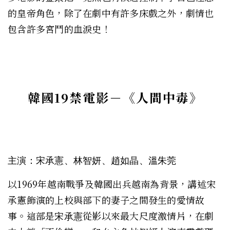
的皇帝角色，除了在劇中有許多床戲之外，劇情也
包含許多宮鬥的血淚史！
韓國19禁電影－
《人間中毒》
主演：宋承憲、林智妍、趙如晶、溫朱莞
以
1969
年
越南戰爭
及
韓國出兵越南
為背景，講述宋
承憲飾演的上校與部下的妻子之間發生的愛情故
事。這部是
從影以來最大尺度激情片，
在劇
宋承憲