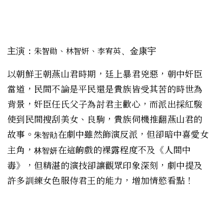
主演：
、金康宇
朱智勛、林智妍、李宥英
以
朝鮮王朝燕山君
時期，廷上暴君兇惡，朝中奸臣
當道，民間不論是平民還是貴族皆受其苦的時世為
背景，奸臣任氏父子為討君主歡心，而派出
採紅駿
使
到民間搜刮美女、良駒，貴族伺機推翻燕山君的
故事。
在劇中雖然飾演反派，但卻暗中喜愛女
朱智勛
主角，
在這齣戲的裸露程度不及
《人間中
林智妍
毒》，但精湛的演技卻讓觀眾印象深刻，劇中提及
許多訓練女色服侍君王的能力，增加情慾看點！