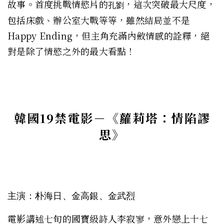
故事。首度挑戰情慾片的
，這次突破最大尺度，
孔劉
包括床戲、辦公室大戰等等，雖然結局並不是
Happy Ending，但主角充滿內斂情感的詮釋，絕
對是除了情慾之外的最大看點！
韓國19禁電影－
《蘿莉塔：情陷謬
思》
主演：朴海日、金高銀、金武烈
電影講述七旬的國寶級詩人李寂寥，意外戀上十七