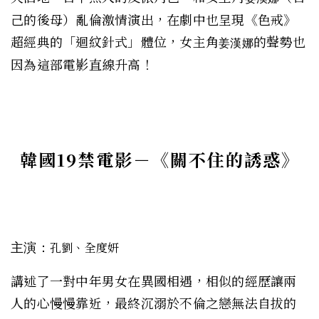
己的後母）亂倫激情演出，在劇中也呈現
《色戒》
超經典的「迴紋針式」體位，
女主角
的聲勢也
姜漢娜
因為這部電影直線升高！
韓國19禁電影－
《
關不住的誘惑
》
主演：
孔劉、全度妍
講述了一對中年男女在異國相遇，相似的經歷讓兩
人的心慢慢靠近，最終沉溺於不倫之戀無法自拔的