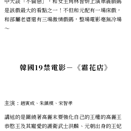
中大談「不倫戀」，和女主角林智妍上演車震戲碼
是該戲最大的看點之一！不但和元配有一場床戲，
和部屬老婆還有三場激情戲碼，整場電影毫無冷場
～
韓國19禁電影－
《霜花店》
主演：
趙寅成、朱鎮模、宋智孝
講述的是圍繞著
高麗
末要強化自己的王權的高麗王
恭愍王
及其寵愛的護衛武士洪麟、
元朝
出身的
王妃