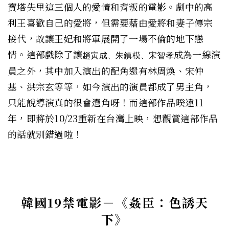
寶塔失里
這三個人的
愛情
和背叛的電影。劇中的高
利王喜歡自己的愛將，但需要藉由愛將和妻子傳宗
接代，故讓王妃和將軍展開了一場不倫的地下戀
情。這部戲除了讓
成為一線演
趙寅成、朱鎮模、宋智孝
員之外，其中加入演出的配角還有林周煥、宋仲
基、洪宗玄等等，如今演出的演員都成了男主角，
只能說導演真的很會選角呀！而這部作品暌違11
年，即將於10/23重新在台灣上映，想觀賞這部作品
的話就別錯過啦！
韓國19禁電影－
《姦臣：色誘天
下》