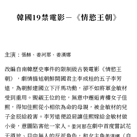
韓國19禁電影－
《情慾王朝》
主演：
張赫、姜河那、姜漢娜
改編自南韓歷史事件的限制級古裝電影《情慾王
朝》，劇情描述朝鮮開國君主李成桂的五子李芳
遠，為朝鮮建國立下汗馬功勳，卻不如將軍金敏材
受到重用。覬覦王位的他，無意中邂逅青樓女子佳
熙，得知佳熙從小相依為命的母親，被金敏材的兒
子金辰給殺害。李芳遠便設局讓佳熙嫁給金敏材做
小妾，意圖陷害他一家人。
在劇中首度嘗試花
姜河那
天酒地、目中無人的反派角色，和女主角
（自
姜漢娜