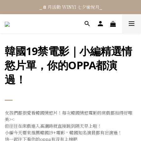
⎯ 𝟴 月活動 WINYI 七夕愉悅月⎯
⎯ 𝟴 月活動 WINYI 七夕愉悅月⎯
消費滿 NT$𝟭𝟮𝟬𝟬 享免運 (限台灣)
結帳輸入優惠碼「𝟳𝟳𝟳」單筆現折 $𝟳𝟬
韓國19禁電影｜小編精選情
⎯ 𝟴 月活動 WINYI 七夕愉悅月⎯
慾片單，你的OPPA都演
過！
女孩們都很愛看韓國情慾片！每次韓國情慾電影的床戲都拍得好唯
美><
但往往在床戲進入高潮時就直接跳到隔天早上啦！
小編今天要來推薦韓國19+電影，韓國知名演員都有出演過！
快一起往下看你的oppa有沒有上榜吧