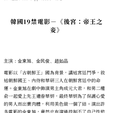
韓國19禁電影－《後宮：帝王之
妾》
主演：金東旭、金民俊、趙如晶
電影以「
古朝鮮王」國
為背景，講述宮廷鬥爭，敘
述朝鮮國王、內侍和華研三人在朝鮮宮廷中的命
運。
在劇中飾演男主角成元大君，和男二權
金東旭
俞一起愛上先王遺眷華妍，最終華妍為了保護心愛
的男人而出賣肉體，利用美色做一個了結。演出許
多電影的
，竟然
也有演過控制不了自己性慾
金東旭