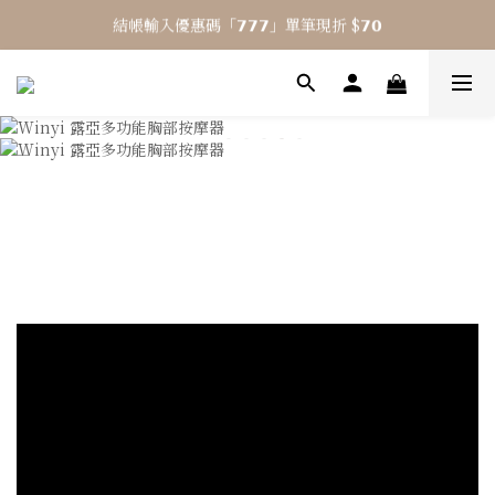
結帳輸入優惠碼「𝟳𝟳𝟳」單筆現折 $𝟳𝟬
⎯ 𝟴 月活動 WINYI 七夕愉悅月⎯
⎯ 𝟴 月活動 WINYI 七夕愉悅月⎯