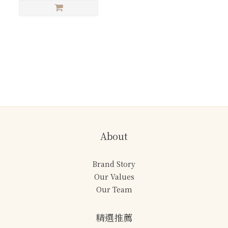
WINYI 情趣禮盒
About
Brand Story
Our Values
Our Team
精選推薦