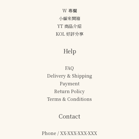
W 專欄
小編來開箱
YT 商品介紹
KOL 好評分享
Help
FAQ
Delivery & Shipping
Payment
Return Policy
Terms & Conditions
Contact
Phone / XX-XXX-XXX-XXX