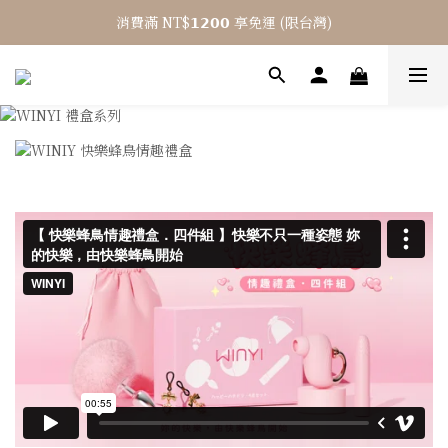
消費滿 NT$𝟭𝟮𝟬𝟬 享免運 (限台灣)
⎯ 𝟴 月活動 WINYI 七夕愉悅月⎯
結帳輸入優惠碼「𝟳𝟳𝟳」單筆現折 $𝟳𝟬
⎯ 𝟴 月活動 WINYI 七夕愉悅月⎯