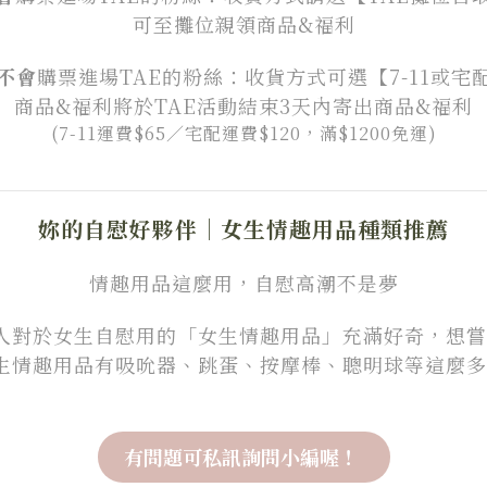
可至攤位親領商品&福利
不
會
購票進場TAE的粉絲：收貨方式可選【7-11或宅
商品&福利將於TAE活動結束3天內寄出
商品&福利
(7-11運費$65／宅配運費$120，滿
$1200免運
)
妳的自慰好夥伴｜女生情趣用品種類推薦
情趣用品這麼用，自慰高潮不是夢
人對於女生自慰用的「女生情趣用品」充滿好奇，想嘗
情趣用品有吸吮器、跳蛋、按摩棒、聰明球等這麼多種
有問題可私訊詢問小編喔！