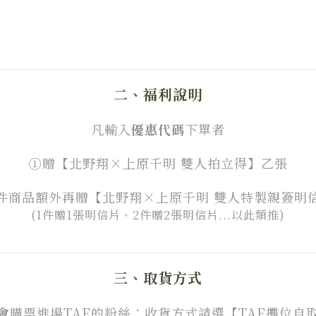
二、福利說明
凡輸入
優惠代碼
下單者
①
贈【北野翔×上原千明 雙人拍立得】
乙張
件商品額外再贈【北野翔×上原千明 雙人特製親簽明
(1件贈1張明信片、2件贈2張明信片...以此類推)
三、取貨方式
會
購票進場TAE的粉絲：收貨方式請選【TAE攤位自