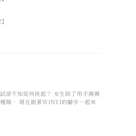
配】
試卻不知從何挑起？ 女生除了用手摸摸
類， 現在跟著WINYI的腳步一起來