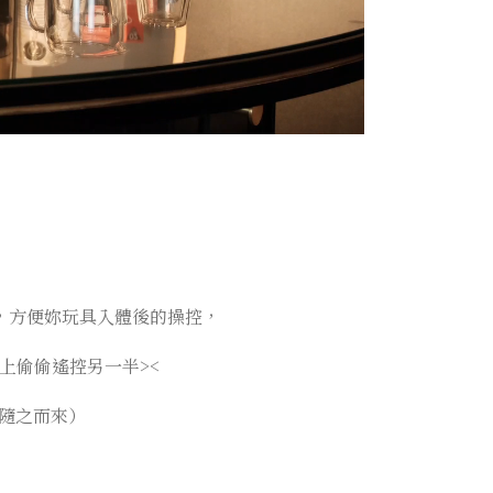
，方便妳玩具入體後的操控，
上偷偷遙控另一半><
隨之而來）