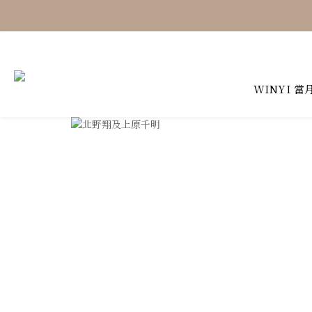
WINYI 當