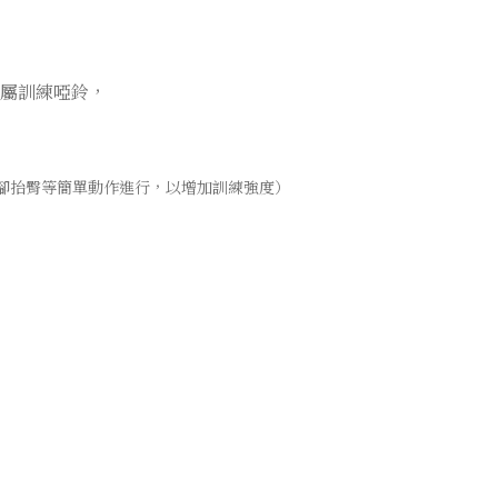
屬訓練啞鈴，
踮腳抬臀等簡單動作進行，以增加訓練強度）