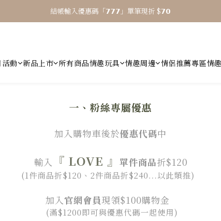
結帳輸入優惠碼「𝟳𝟳𝟳」單筆現折 $𝟳𝟬
⎯ 𝟴 月活動 WINYI 七夕愉悅月⎯
⎯ 𝟴 月活動 WINYI 七夕愉悅月⎯
月活動
新品上市
所有商品
情趣玩具
情趣周邊
情侶推薦專區
情
一、粉絲專屬優惠
加入購物車後於
優惠代碼
中
『
LOVE
』
輸入
單件商品
折$120
(1件商品折$120、2件商品折$240...以此類推)
加入
官網會員
現領$100購物金
(滿$1200即可與優惠代碼一起使用)