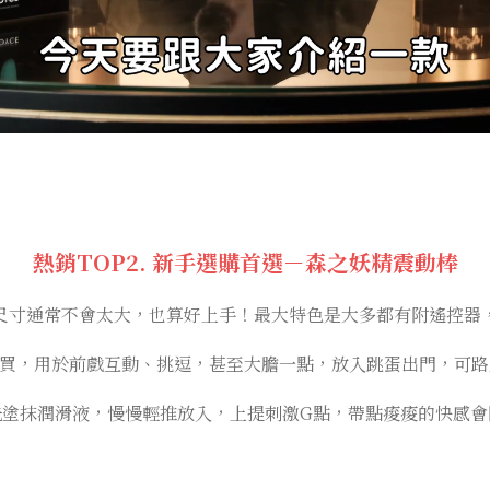
熱銷TOP2. 新手選購首選－森之妖精震動棒
尺寸通常不會太大，也算好上手！最大特色是大多都有附遙控器
買，用於前戲互動、挑逗，甚至大膽一點，放入跳蛋出門，可路
先塗抹潤滑液，慢慢輕推放入，上提刺激G點，帶點痠痠的快感會