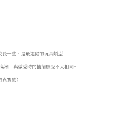
較長一些，是最進階的玩具類型，
高潮，與做愛時的抽插感受不太相同～
有真實感）