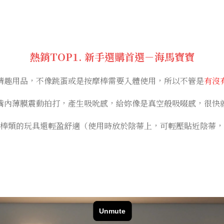
熱銷TOP1. 新手選購首選－海馬寶寶
情趣用品，不像跳蛋或是按摩棒需要入體使用，所以不管是
有沒
嘴內薄膜震動拍打，產生吸吮感，給妳像是真空般吸啜感，很快
棒類的玩具還輕盈舒適（使用時放於陰蒂上，可輕壓貼近陰蒂，