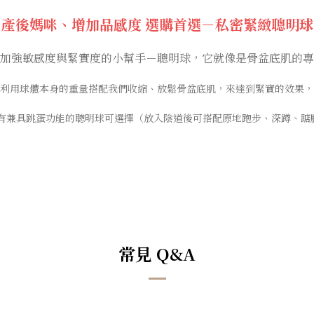
產後媽咪、增加品感度 選購首選－私密緊緻聰明球
加強敏感度與緊實度的小幫手－聰明球，它就像是骨盆底肌的專
利用球體本身的重量搭配我們收縮、放鬆骨盆底肌，來達到緊實的效果，
更有兼具跳蛋功能的聰明球可選擇（放入陰道後可搭配原地跑步、深蹲、
常見 Q&A