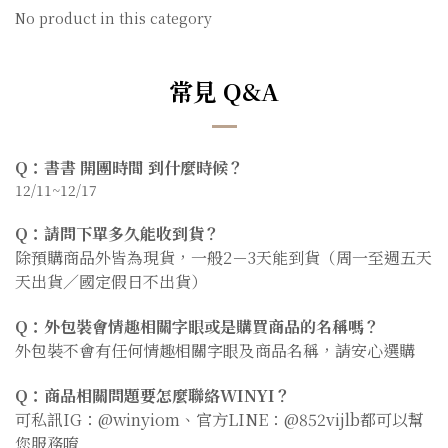
No product in this category
常見 Q&A
Q：書書 開團時間 到什麼時候？
12/11~12/17
Q：請問下單多久能收到貨？
除預購商品外皆為現貨，一般2－3天能到貨（周一至週五天
天出貨／國定假日不出貨）
Q：外包裝會情趣相關字眼或是購買商品的名稱嗎？
外包裝不會有任何情趣相關字眼及商品名稱，請安心選購
Q：商品相關問題要怎麼聯絡WINYI？
可私訊IG：@winyiom、官方LINE：@852vijlb都可以幫
您服務唷