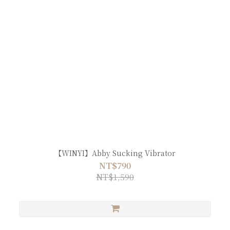
【WINYI】Abby Sucking Vibrator
NT$790
NT$1,590