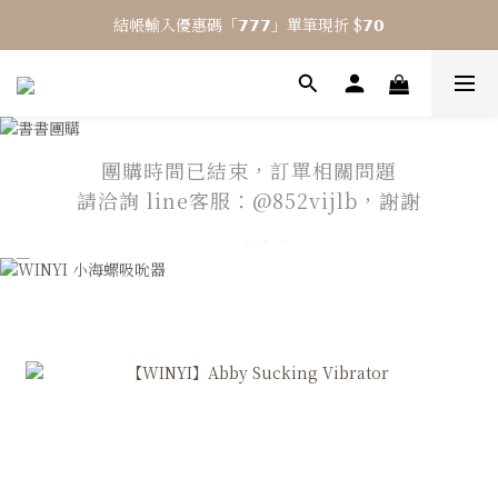
結帳輸入優惠碼「𝟳𝟳𝟳」單筆現折 $𝟳𝟬
⎯ 𝟴 月活動 WINYI 七夕愉悅月⎯
⎯ 𝟴 月活動 WINYI 七夕愉悅月⎯
團購時間已結束，訂單相關問題
請洽詢 line客服：@852vijlb，謝謝