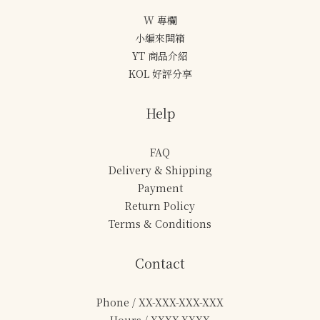
W 專欄
小編來開箱
YT 商品介紹
KOL 好評分享
Help
FAQ
Delivery & Shipping
Payment
Return Policy
Terms & Conditions
Contact
Phone / XX-XXX-XXX-XXX
Hours / XXXX-XXXX