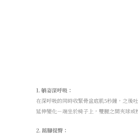
1. 躺姿深呼吸：
在深呼吸的同時收緊骨盆底肌5秒鐘，之後
延伸變化－端坐於椅子上，雙腿之間夾球或枕
2. 踮腳提臀：