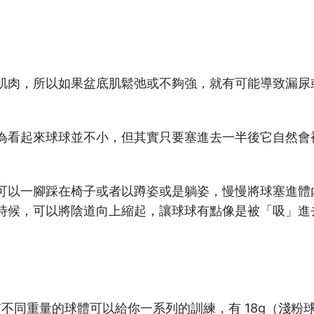
肌肉，所以如果盆底肌鬆弛或不夠強，就有可能導致漏尿
為看起來球球並不小，但其實只要塞進去一半後它自然會
可以一腳踩在椅子或者以蹲姿或是躺姿，慢慢將球塞進體
時候，可以將陰道向上縮起，讓球球有點像是被「吸」進
有不同重量的球體可以給你一系列的訓練，有 18g（淺粉球