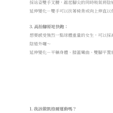
採站姿雙手叉腰，踮起腳尖的同時吸氣將陰
延伸變化－雙手可以扶著椅背或向上伸直以保
3. 高抬腳原地快跑：
想要感受強烈一點球體重量的女生，可以採高
陰道外囉～
延伸變化－平躺身體、膝蓋彎曲、雙腳平置於
1. 我該做凱格爾運動嗎？