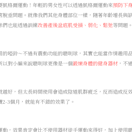
要凱格爾運動！年輕的男女性可以透過凱格爾運動來
預防下
宮脫垂問題。就像我們其他身體部位一樣，隨著年齡增長與
咪們也能透過訓練
改善產後盆底肌受損、弱化、鬆弛
等問題
用的啞鈴～不過有震動功能的聰明球，其實也能當作情趣用品
所以對小編來說聰明球更像是一個
鍛煉身體的健身器材
，不
就越好，但太長時間使用會造成陰道肌群疲乏，反而造成反效
續2-3個月，就能有不錯的效果了。
運動，效果肯定會比不使用器材徒手運動來得好，加上使用