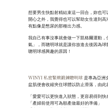
想要男生快點射精結束這一回合，妳也可
開心之外，我覺得也可以幫助女生達到高
有點像是憋尿的那種出力感。
我自己有事沒事就會做一下凱格爾運動，
氣」，而聰明球就是讓你放進去後因為球
聰明球感興趣的原因！
WINYI 私密緊緻鍛鍊聰明球
是專為亞洲
盆肌便會收縮夾住球體以防止滑落，由此
「愛愛可以更快進入狀態，更容易得到快
「產婦前使用可為順產做最好的準備」