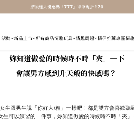
結帳輸入優惠碼「𝟳𝟳𝟳」單筆現折 $𝟳𝟬
⎯ 𝟴 月活動 WINYI 七夕愉悅月⎯
⎯ 𝟴 月活動 WINYI 七夕愉悅月⎯
月活動
新品上市
所有商品
情趣玩具
情趣周邊
情侶推薦專區
情
妳知道做愛的時候時不時「夾」一下
會讓男方感到升天般的快感嗎？
女生跟男生說「你好大/粗」一樣吧！
都是雙方會喜歡聽
女生可以練習的一件事，
妳知道做愛的時候時不時「夾」