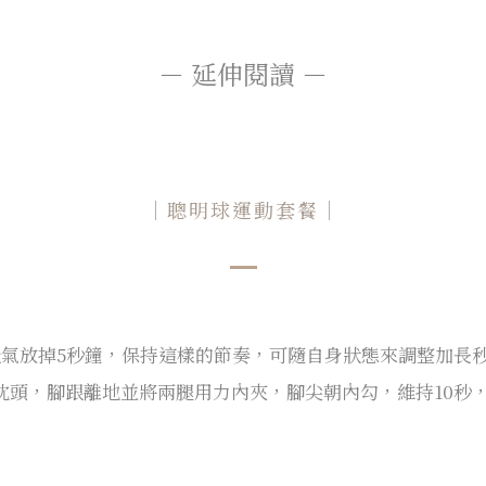
－ 延伸閱讀 －
｜聰明球運動套餐｜
吐氣放掉5秒鐘，保持這樣的節奏，可隨自身狀態來調整加長
頭，腳跟離地並將兩腿用力內夾，腳尖朝內勾，維持10秒，