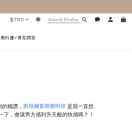
$
TWD
趣教科書
常見問答
凱格爾緊緻聰明球
到的稱讚，
是我一直想
一下，
會讓男方感到升天般的快感嗎？！