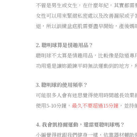
不管是男生或女生，在什麼年紀，其實都需
女性可以用來緊緻私密處以及改善漏尿或子
退，所以訓練盆底肌需要盡早開始，產後媽
2. 聰明球算是情趣用品？
聰明球不太算是情趣用品，比較像是陰道專
功用還是讓妳鍛鍊平時無法運動到的地方，
3. 聰明球的使用頻率？
可能很多人會有迷思覺得使用時間越長效果
使用5-10分鐘，
最久不要超過15分鐘
，並持
4. 我會凱格爾運動，還需要聰明球嗎？
小編覺得就跟我們健身一樣，依靠器材輔助