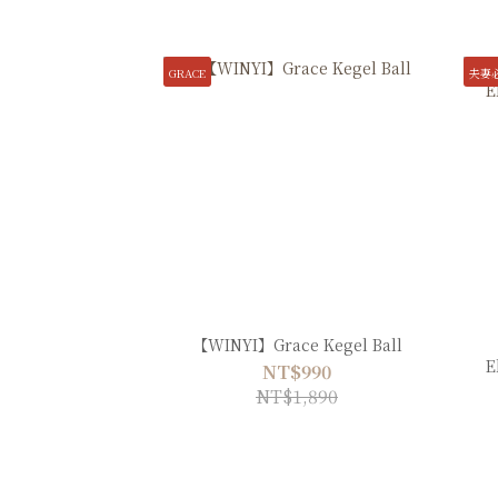
GRACE
夫妻
【WINYI】Grace Kegel Ball
E
NT$990
NT$1,890