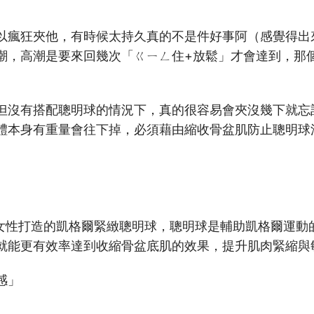
以瘋狂夾他，有時候太持久真的不是件好事阿（感覺得出
潮，高潮是要來回幾次「ㄍㄧㄥ住+放鬆」才會達到，那
但沒有搭配聰明球的情況下，真的很容易會夾沒幾下就忘
體本身有重量會往下掉，必須藉由縮收骨盆肌防止聰明球
女性打造的凱格爾緊緻聰明球，聰明球是輔助凱格爾運動
就能更有效率達到收縮骨盆底肌的效果，提升肌肉緊縮與
感」