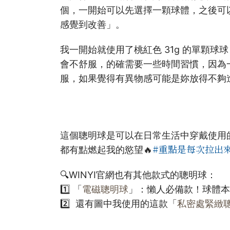
個，一開始可以先選擇一顆球體，之後可
感覺到改善」。
我一開始就使用了桃紅色 31g 的單顆
會不舒服，的確需要一些時間習慣，因為
服，如果覺得有異物感可能是妳放得不夠
這個聰明球是可以在日常生活中穿戴使用
#重點是每次拉出
都有點燃起我的慾望🔥
🔍WINYI官網也有其他款式的聰明球：
1️⃣
「
電磁聰明球
」：懶人必備款！球體本
2️⃣
還有圖中我使用的這款「
私密處緊緻