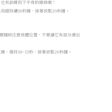
，也有訓練到下半身的線條唷！
縮持續10秒鐘，接著放鬆20秒鐘。
，要隨時注意球體位置，不要讓它有部分滑出
維持10~15秒，接著放鬆20
秒鐘。