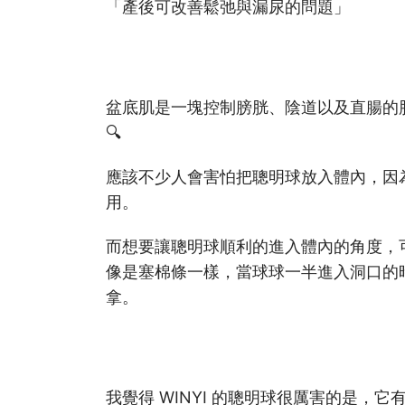
「產後可改善鬆弛與漏尿的問題」
盆底肌是一塊控制膀胱、陰道以及直腸的
🔍
應該不少人會害怕把聰明球放入體內，因
用。
而想要讓聰明球順利的進入體內的角度，
像是塞棉條一樣，當球球一半進入洞口的
拿。
我覺得 WINYI 的聰明球很厲害的是，它