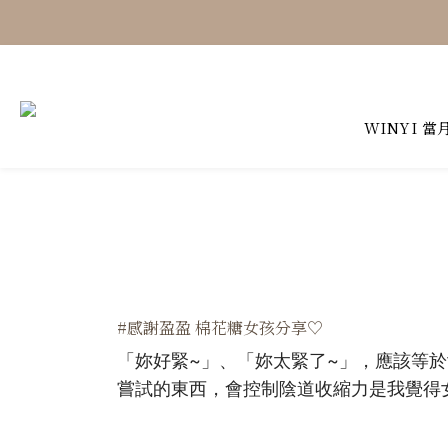
WINYI 當
#感謝盈盈 棉花糖女孩分享♡
「妳好緊~」、「妳太緊了~」，
應該等於
嘗試的東西，
會控制陰道收縮力是我覺得