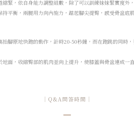
道縮緊，依自身能力調整組數，除了可以訓練妹妹緊實度外
持平衡，兩腿用力向內施力，踮起腳尖提臀，感受骨盆底肌收
抬腳原地快跑的動作，計時20-50秒鐘，而在跑跳的同時
地面，收縮臀部的肌肉並向上提升，使膝蓋與骨盆連成一直線，
｜Q&A問答時間｜