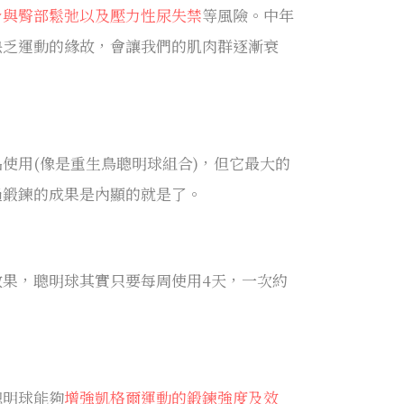
身與臀部鬆弛以及壓力性尿失禁
等風險。中年
缺乏運動的緣故，會讓我們的肌肉群逐漸衰
。
使用(像是重生鳥聰明球組合)，但它最大的
過鍛鍊的成果是內顯的就是了。
果，聰明球其實只要每周使用4天，一次約
聰明球能夠
增強凱格爾運動的鍛鍊強度及效