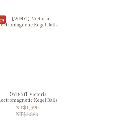
必買
【WINYI】Victoria
lectromagnetic Kegel Balls
NT$1,590
NT$2,880