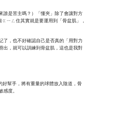
來誰是苦主嗎？）「懂夾」除了會讓對方
個ㄍㄧㄥ住其實就是要運用到「骨盆肌」，
記了，也不好確認自己是否真的「用對力
滑出，就可以訓練到骨盆肌，這也是我對
的好幫手，將有重量的球體放入陰道，骨
敏感度。