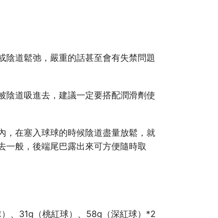
或陰道鬆弛，嚴重的話甚至會有失禁問題
被陰道吸進去，建議一定要搭配潤滑劑使
內，在塞入球球的時候陰道盡量放鬆，就
去一般，後端尾巴露出來可方便隨時取
）、31g（桃紅球）、58g（深紅球）*2