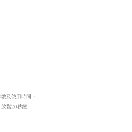
秒數及使用時間。
放鬆20秒鐘。