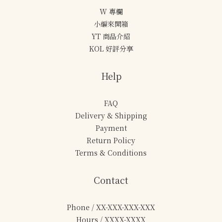
W 專欄
小編來開箱
YT 商品介紹
KOL 好評分享
Help
FAQ
Delivery & Shipping
Payment
Return Policy
Terms & Conditions
Contact
Phone / XX-XXX-XXX-XXX
Hours / XXXX-XXXX