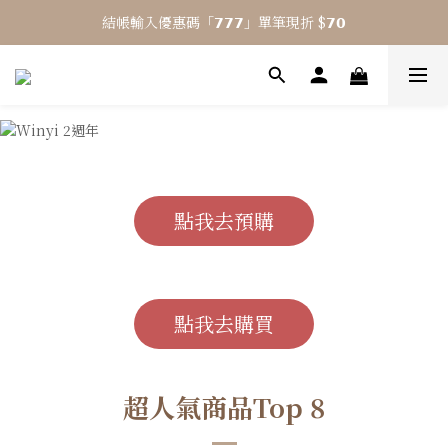
結帳輸入優惠碼「𝟳𝟳𝟳」單筆現折 $𝟳𝟬
⎯ 𝟴 月活動 WINYI 七夕愉悅月⎯
⎯ 𝟴 月活動 WINYI 七夕愉悅月⎯
點我去預購
點我去購買
超人氣商品Top 8