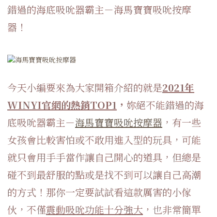
錯過的海底吸吮器霸主－海馬寶寶吸吮按摩
器！
今天小編要來為大家開箱介紹的就是
2021年
WINYI官網的熱銷TOP1
，
妳絕不能錯過的海
底吸吮器霸主－
海馬寶寶吸吮按摩器
，
有一些
女孩會比較害怕或不敢用進入型的玩具，
可能
就只會用手手當作讓自己開心的道具，
但總是
碰不到最舒服的點或是找不到可以讓自己高潮
的方式！
那你一定要試試看這款厲害的小傢
伙，不僅
震動吸吮功能十分強大
，也非常簡單