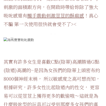
刺激的面積跟方向，在開啟時帶給妳除了強大
吸吮感還有
觸手震動刺激荳荳的酥麻感
！真心
不騙 第一次使用很快就會受不了><
其實有許多女生是喜歡C點(陰蒂)高潮勝過G點
(陰道)高潮的~是因為女孩們的陰蒂上頭密布約
8000個神經末梢， 所以敏感度之高可想而知，
根據研究，許多女性比起陰道內的性交， 更容
易可以從荳荳上獲得更多的歡愉哦～這就是為
什麼
吸吮型的玩具
可以受到那麼多女孩們的喜