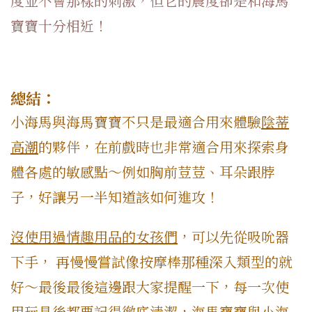
度並不會那樣的刺激，但它的震度卻是和海馬
寶寶十分相近！
總結：
小海馬與海馬寶寶不只是最適合用來體驗
陰蒂
高潮
的夥伴，在前戲時也非常適合用來探索身
體各處的敏感點～例如胸前荳荳、耳朵跟脖
子，好讓另一半知道該如何進攻！
沒使用過情趣用品的女孩們
，可以先從吸吮器
下手， 再慢慢嘗試像按摩棒那種深入類型的就
好～最後最後這邊跟大家提醒一下，每一次使
用玩具後都要記得
徹底清潔
，海馬寶寶與小海