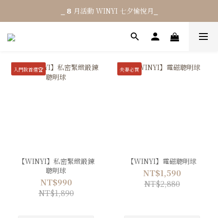
⎯ 𝟴 月活動 WINYI 七夕愉悅月⎯
⎯ 𝟴 月活動 WINYI 七夕愉悅月⎯
消費滿 NT$𝟭𝟮𝟬𝟬 享免運 (限台灣)
結帳輸入優惠碼「𝟳𝟳𝟳」單筆現折 $𝟳𝟬
入門款首選🏆
夫妻必買
⎯ 𝟴 月活動 WINYI 七夕愉悅月⎯
【WINYI】私密緊緻鍛鍊
【WINYI】電磁聰明球
聰明球
NT$1,590
NT$990
NT$2,880
NT$1,890