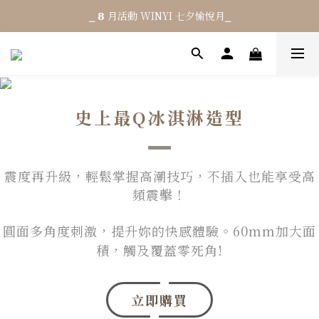
⎯ 𝟴 月活動 WINYI 七夕愉悅月⎯
⎯ 𝟴 月活動 WINYI 七夕愉悅月⎯
消費滿 NT$𝟭𝟮𝟬𝟬 享免運 (限台灣)
結帳輸入優惠碼「𝟳𝟳𝟳」單筆現折 $𝟳𝟬
⎯ 𝟴 月活動 WINYI 七夕愉悅月⎯
史上最Q冰淇淋造型
震度再升級，輕鬆掌握高潮技巧，不插入也能享受高
頻震擊！
圓面多角度刺激，提升妳的快感體驗。
6
0mm加大面
積，觸及覆蓋零死角!
立即購買