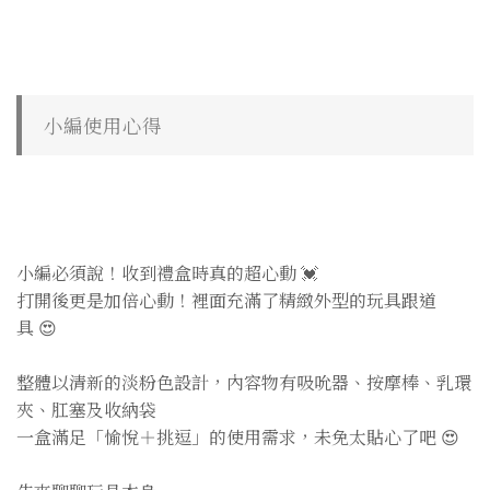
小編使用心得
小編必須說！收到禮盒時真的超心動 💓
打開後更是加倍心動！裡面充滿了精緻外型的玩具跟道
具 😍
整體以清新的淡粉色設計，內容物有吸吮器、按摩棒、乳環
夾、肛塞及收納袋
一盒滿足「愉悅＋挑逗」的使用需求，未免太貼心了吧 😍