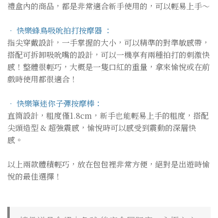
禮盒內的商品，都是非常適合新手使用的，可以輕易上手～
• 快樂蜂鳥吸吮拍打按摩器 ：
指尖穿戴設計，一手掌握的大小，可以精準的對準敏感帶，
搭配可拆卸吸吮嘴的設計，可以一機享有兩種拍打的刺激快
感！整體很輕巧，大概是一隻口紅的重量，拿來愉悅或在前
戲時使用都很適合！
• 快樂筆迷你子彈按摩棒：
直筒設計，粗度僅1.8cm，新手也能輕易上手的粗度，搭配
尖頭造型 & 超強震感，愉悅時可以感受到震動的深層快
感。
以上兩款體積輕巧，放在包包裡非常方便，絕對是出遊時愉
悅的最佳選擇！