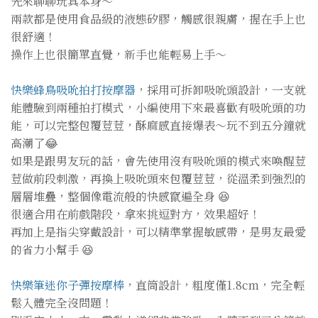
先來聊聊玩具本身～
兩款都是使用食品級的液態矽膠，觸感很親膚，握在手上也
很舒適！
操作上也很簡單直覺，新手也能輕易上手～
快樂蜂鳥吸吮拍打按摩器
，採用可拆卸吸吮頭設計，一支就
能體驗到兩種拍打模式，小編使用下來最喜歡有吸吮頭的功
能，可以完整包覆荳荳，酥麻感直接爆表～玩不到五分鐘就
高潮了😂
如果是跟男友玩的話，會先使用沒有吸吮頭的模式來喚醒荳
荳做前段刺激，再換上吸吮頭來包覆荳荳，從溫柔到強烈的
層層堆疊，整個像電流般的快感竄遍全身 😆
很適合用在前戲階段，拿來挑逗對方，效果超好！
再加上是指尖穿戴設計，可以精準掌握敏感帶，是男友最愛
的省力小幫手 😆
快樂筆迷你子彈按摩棒
，直筒設計，粗度僅1.8cm，完全輕
鬆入體完全沒問題！