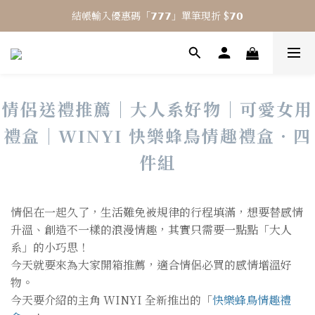
結帳輸入優惠碼「𝟳𝟳𝟳」單筆現折 $𝟳𝟬
⎯ 𝟴 月活動 WINYI 七夕愉悅月⎯
⎯ 𝟴 月活動 WINYI 七夕愉悅月⎯
情侶送禮推薦｜大人系好物｜可愛女用
禮盒｜WINYI 快樂蜂鳥情趣禮盒．四
件組
情侶在一起久了，生活難免被規律的行程填滿，想要替感情
升溫、創造不一樣的浪漫情趣，其實只需要一點點「大人
系」的小巧思！
今天就要來為大家開箱推薦，適合情侶必買的感情增溫好
物。
今天要介紹的主角 WINYI 全新推出的「
快樂蜂鳥情趣禮