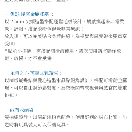
• 兔球 後庭金屬肛塞
：
以 2.5cm 尖頭造型搭配蓬鬆毛絨設計，觸感摸起來非常柔
軟、舒服，搭配淡粉色視覺非常療癒！
放入後，可以完美貼合身體曲線，為視覺與感受帶來雙重享
受❤️‍🔥
* 貼心小提醒：需搭配潤滑液使用，初次使用請將動作放
輕、放慢，才不會受傷！
• 永恆之心 可調式乳環夾
：
以精緻蝴蝶結與愛心造型水晶點綴為設計，搭配可滑動金屬
環，可以自由調節鬆緊度，為夜晚間帶來視覺與感官的雙重
挑逗。
• 絨布收納袋
：
雙抽繩設計，以清新淡粉色配色，使用舒適的絨布材質，出
遊時將玩具裝入可以保護玩具。