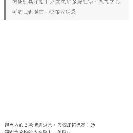
情趣道具介紹｜兔球 後庭金屬肛塞、永恆之心
可調式乳環夾、絨布收納袋
禮盒內的 2 款情趣道具，每個都超漂亮！😍
絕對為愉悅的夜晚點上一盞燈✨