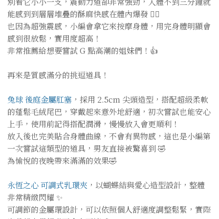
別看它小小一支，震動力道卻非常強勁，入體不到三分鐘就
能感到到層層堆疊的酥麻快感在體內爆發 ❤️‍🔥
也因為超強震感，小編會拿它來按摩身體，用完身體明顯會
感到很放鬆，實用度超高！
非常推薦給想要嘗試 G 點高潮的姐妹們！👍
再來是質感滿分的挑逗道具！
兔球 後庭金屬肛塞
，採用 2.5cm 尖頭造型，搭配超級柔軟
的蓬鬆毛絨尾巴，穿戴起來意外地舒適，初次嘗試也能安心
上手，使用前記得搭配潤滑，慢慢放入會更順利！
放入後也完美貼合身體曲線，不會有異物感，這也是小編第
一次嘗試這類型的道具，男友直接被驚喜到 🤣
為愉悅的夜晚帶來滿滿的效果🤣
永恆之心 可調式乳環夾
，以蝴蝶結與愛心造型設計，整體
非常精緻閃耀 ✨
可調節的金屬環設計，可以依照個人舒適度調整鬆緊，實際