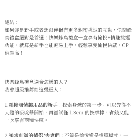
總結：
如果妳是新手或者想跟伴侶有更多親密挑逗的互動，快樂蜂
鳥禮盒絕對是首選！快樂蜂鳥禮盒一盒享有愉悅+情趣挑逗
功能，就算是新手也能輕易上手，輕鬆享受愉悅快感，CP
值超高！
快樂蜂鳥禮盒適合怎樣的人？
我會超級推薦給這幾種人：
1.
剛接觸情趣用品的新手
：探索身體的第一步，可以先從不
入體的吸吮器開始，再嘗試僅 1.8cm 的按摩棒，省錢又能
一次享有兩種快感。
2.
追求刺激的情侶/夫妻們
：不管是愉悅還是挑逗模式，一