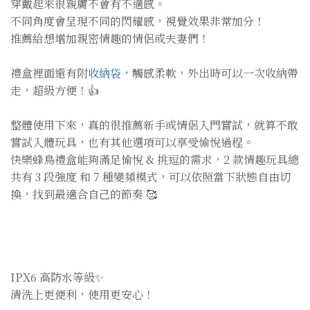
穿戴起來很親膚不會有不適感。
不同角度會呈現不同的閃耀感，視覺效果非常加分！
推薦給想增加親密情趣的情侶或夫妻們！
禮盒裡面還有附
收納袋
，觸感柔軟，外出時可以一次收納帶
走，超級方便！👍
整體使用下來，真的很推薦新手或情侶入門嘗試，就算不敢
嘗試入體玩具，也有其他選項可以享受愉悅過程。
快樂蜂鳥禮盒能夠滿足愉悅 & 挑逗的需求，2 款情趣玩具總
共有 3 段強度 和 7 種變頻模式，可以依照當下狀態自由切
換，找到最適合自己的節奏 🥰
IPX6 高防水等級✨
清洗上更便利，使用更安心！