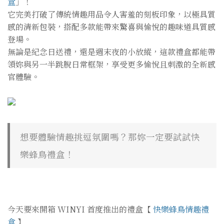
盒
」！
它完美打破了傳統情趣用品令人害羞的刻板印象，以極具質
感的清新包裝，搭配多款能帶來驚喜與愉悅的趣味道具質感
登場。
無論是紀念日送禮，還是週末夜的小放縱，這款禮盒都能帶
領妳與另一半跳脫日常框架，享受更多愉悅且刺激的全新感
官體驗。
想要體驗情趣挑逗氛圍嗎？那妳一定要試試快
樂蜂鳥禮盒！
今天要來開箱 WINYI 首度推出的禮盒【
快樂蜂鳥情趣禮
盒
】