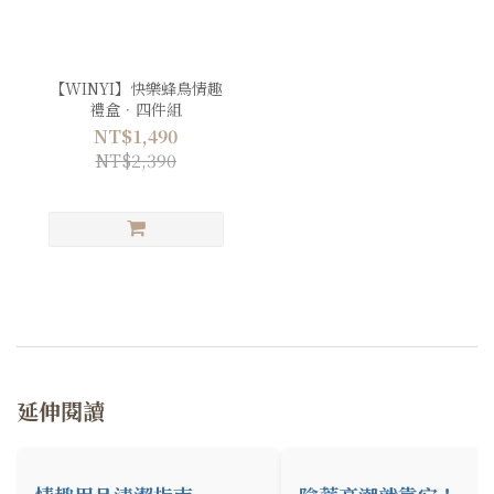
【WINYI】快樂蜂鳥情趣
禮盒．四件組
NT$1,490
NT$2,390
延伸閱讀