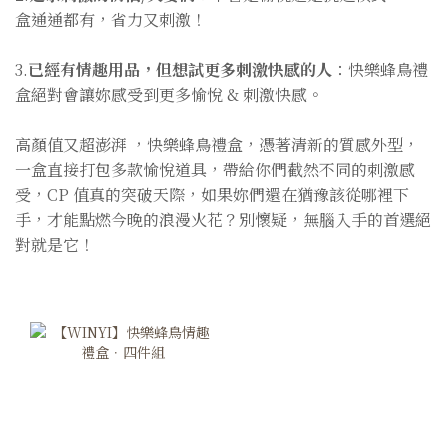
盒通通都有，省力又刺激！
3.
已經有情趣用品，但想試更多刺激快感的人
：快樂蜂鳥禮
盒絕對會讓妳感受到更多愉悅 & 刺激快感。
高顏值又超澎湃 ，快樂蜂鳥禮盒，憑著清新的質感外型，
一盒直接打包多款愉悅道具，帶給你們截然不同的刺激感
受，CP 值真的突破天際，如果妳們還在猶豫該從哪裡下
手，才能點燃今晚的浪漫火花？別懷疑，無腦入手的首選絕
對就是它！