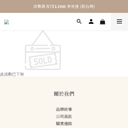
消費滿 NT$𝟭𝟮𝟬𝟬 享免運 (限台灣)
⎯ 𝟴 月活動 WINYI 七夕愉悅月⎯
結帳輸入優惠碼「𝟳𝟳𝟳」單筆現折 $𝟳𝟬
⎯ 𝟴 月活動 WINYI 七夕愉悅月⎯
此活動已下架
關於我們
品牌故事
公司資訊
購買通路