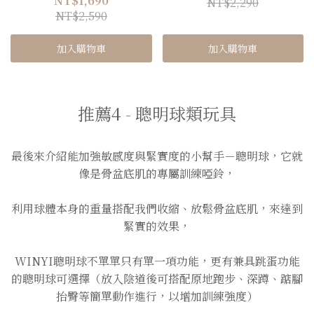
NT$1,690
NT$2,290
NT$2,590
加入購物車
加入購物車
推薦4 - 聰明球類玩具
最後來介紹能加強敏感度與緊實度的小幫手－聰明球，它就
像是骨盆底肌的專屬訓練啞鈴，
利用球體本身的重量搭配我們收縮、放鬆骨盆底肌，來達到
緊實的效果，
WINYI聰明球不單單只有單一項功能，更有兼具跳蛋功能
的聰明球可選擇（放入陰道後可搭配原地跑步、深蹲、踮腳
抬臀等簡單動作進行，以增加訓練強度）