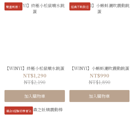
雙重刺激！
經典不敗款👏
【WINYI】終極小松鼠噴水跳蛋
【WINYI】小蝌蚪潮吹震動跳蛋
NT$1,290
NT$990
NT$2,190
NT$1,890
加入購物車
加入購物車
適合0經驗初學者🚀