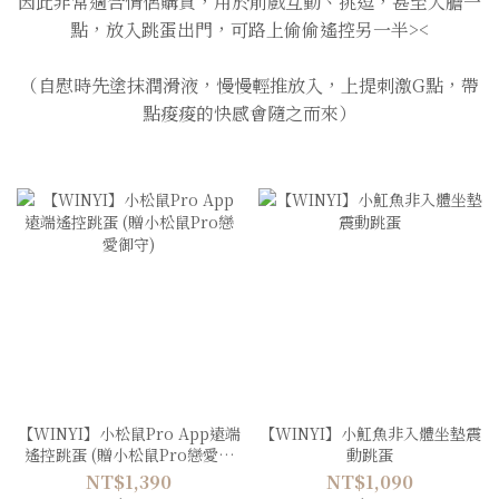
因此非常適合情侶購買，用於前戲互動、挑逗，甚至大膽一
點，放入跳蛋出門，可路上偷偷遙控另一半><
（自慰時先塗抹潤滑液，慢慢輕推放入，上提刺激G點，帶
點痠痠的快感會隨之而來）
【WINYI】小松鼠Pro App遠端
【WINYI】小魟魚非入體坐墊震
遙控跳蛋 (贈小松鼠Pro戀愛御
動跳蛋
守)
NT$1,390
NT$1,090