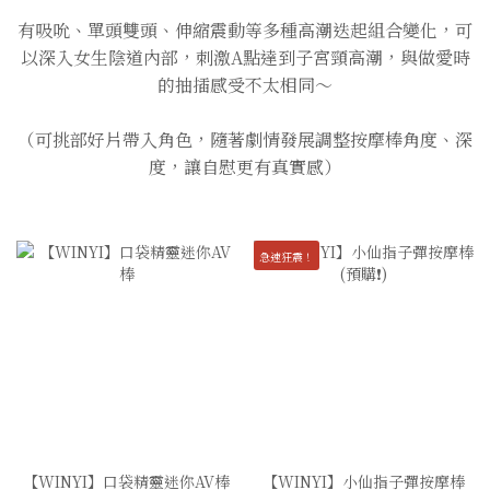
有吸吮、單頭雙頭、伸縮震動等多種高潮迭起組合變化，可
以深入女生陰道內部，刺激A點達到子宮頸高潮，與做愛時
的抽插感受不太相同～
（可挑部好片帶入角色，隨著劇情發展調整按摩棒角度、深
度，讓自慰更有真實感）
急速狂震！
【WINYI】口袋精靈迷你AV棒
【WINYI】小仙指子彈按摩棒