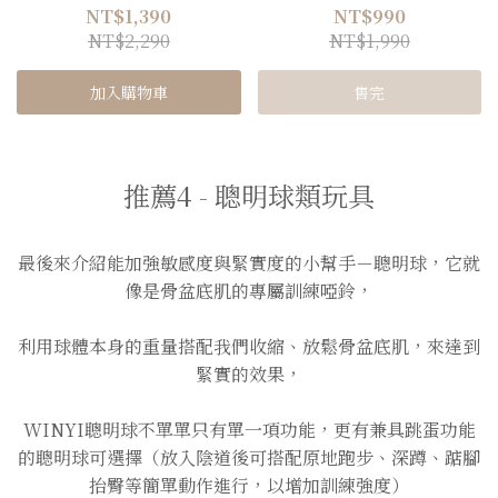
NT$1,390
NT$990
NT$2,290
NT$1,990
加入購物車
售完
推薦4 - 聰明球類玩具
最後來介紹能加強敏感度與緊實度的小幫手－聰明球，它就
像是骨盆底肌的專屬訓練啞鈴，
利用球體本身的重量搭配我們收縮、放鬆骨盆底肌，來達到
緊實的效果，
WINYI聰明球不單單只有單一項功能，更有兼具跳蛋功能
的聰明球可選擇（放入陰道後可搭配原地跑步、深蹲、踮腳
抬臀等簡單動作進行，以增加訓練強度）