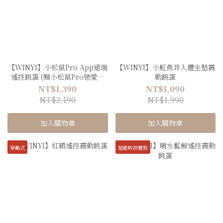
【WINYI】小松鼠Pro App遠端
【WINYI】小魟魚非入體坐墊震
遙控跳蛋 (贈小松鼠Pro戀愛御
動跳蛋
守)
NT$1,390
NT$1,090
NT$2,190
NT$1,990
加入購物車
加入購物車
穿戴式
超勸敗熱賣款