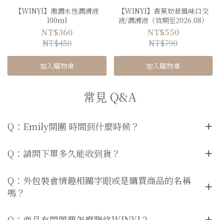
【WINYI】激潤水性潤滑液
【WINYI】香蕉奶昔風味口交
100ml
液/潤滑液（效期至2026.08）
NT$360
NT$550
NT$450
NT$790
加入購物車
加入購物車
常見 Q&A
Q：Emily開團 時間到什麼時候？
Q：請問下單多久能收到貨？
Q：外包裝會情趣相關字眼或是購買商品的名稱
嗎？
Q：商品有問題要怎麼聯絡WINYI？