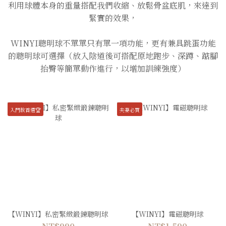
利用球體本身的重量搭配我們收縮、放鬆骨盆底肌，來達到
緊實的效果，
WINYI聰明球不單單只有單一項功能，更有兼具跳蛋功能
的聰明球可選擇（放入陰道後可搭配原地跑步、深蹲、踮腳
抬臀等簡單動作進行，以增加訓練強度）
入門款首選🏆
夫妻必買
【WINYI】私密緊緻鍛鍊聰明球
【WINYI】電磁聰明球