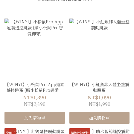
【WINYI】小松鼠Pro App遠端
【WINYI】小魟魚非入體坐墊震
遙控跳蛋 (贈小松鼠Pro戀愛御
動跳蛋
守)
NT$1,390
NT$1,090
NT$2,190
NT$1,990
加入購物車
加入購物車
穿戴式
超勸敗熱賣款