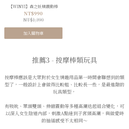
【WINYI】森之妖精震動棒
NT$990
NT$1,390
加入購物車
推薦3 - 按摩棒類玩具
按摩棒應該是大眾對於女生情趣用品第一時間會聯想到的類
型了，一般設計上會做得比較粗、比較長一些，是最進階的
玩具類型，
有吸吮、單頭雙頭、伸縮震動等多種高潮迭起組合變化，可
以深入女生陰道內部，刺激A點達到子宮頸高潮，與做愛時
的抽插感受不太相同～