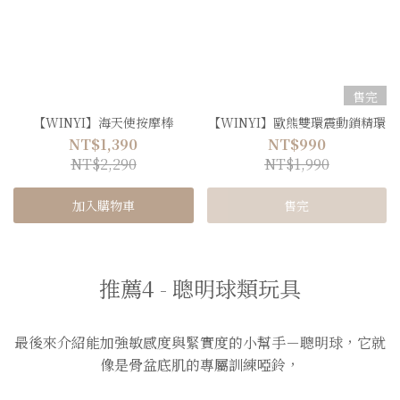
售完
【WINYI】海天使按摩棒
【WINYI】歐熊雙環震動鎖精環
NT$1,390
NT$990
NT$2,290
NT$1,990
加入購物車
售完
推薦4 - 聰明球類玩具
最後來介紹能加強敏感度與緊實度的小幫手－聰明球，它就
像是骨盆底肌的專屬訓練啞鈴，