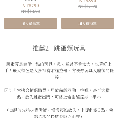
NT$890
NT$790
NT$1,790
NT$1,590
加入購物車
加入購物車
推薦2 - 跳蛋類玩具
跳蛋算是進階一點的玩具，尺寸通常不會太大，也算好上
手！最大特色是大多都有附遙控器，方便妳玩具入體後的操
控，
因此非常適合情侶購買，用於前戲互動、挑逗，甚至大膽一
點，放入跳蛋出門，可路上偷偷遙控另一半><
（自慰時先塗抹潤滑液，慢慢輕推放入，上提刺激G點，帶
點痠痠的快感會隨之而來）